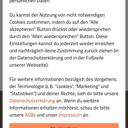
persönlichen Daten.
MAKI
Du kannst der Nutzung von nicht notwendigen
Cookies zustimmen, indem du auf den "Alle
BIER
akzeptieren" Button drückst oder wiedersprichen
durch den "Allen wiedersprechen" Button. Diese
DIGESTIF | SPIRITS
Einstellungen kannst du jederzeit wieder erreichen
und nachträglich deine Zustimmung zurück ziehen (in
ALKOHOLFREIE GETRÄNKE
der Datenschutzerklärung und in der Fußzeile
unserer Webseite).
Für weitere Informationen bezülgich des Vorgehens,
der Terminologie (z.B. "cookies", "Marketing" und
"Statistiken") und deiner Rechte, sieh dir bitte unsere
Datenschutzerklärung
an. Wenn du weitere
Informationen erhalten möchtest, schau dir bitte
Cookie-Einstellungen ändern
Kontaktiere uns
unsere
AGBs
und unser
Impressum
an.
Datenschutzerklärung
Allgemeine Geschäftsbedingungen