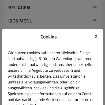
BEILAGEN
KIDS MENU
SPECIAL ROLLS
X
Cookies
CRUNCHY ROLL
Wir nutzen cookies auf unserer Webseite. Einige
sind notwendig (z.B. für den Warenkorb), während
NIGIRI
andere nicht notwendig sind, uns aber dabei helfen
unsere online Angebote zu verbessern und
SASHIMI
wirtschaftlich zu arbeiten. Das Einverständnis
umfass alle vorausgewählten, oder von dir
SUSHI SETS
ausgewählten, cookies und die zugehörige
Speicherung von Informationen auf deinem Gerät
SUSHI PLATTEN
und das nachfolgende Auslesen und verarbeiten der